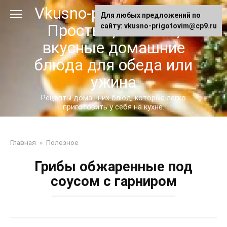
Перейти
Vkusno-prigotovim.ru -
Для любых предложений по
к
Простые, сытные,
сайту: vkusno-prigotovim@cp9.ru
контенту
вкусные домашние
блюда для обеда или
ужина
Рецепты домашних блюд, которые легко
приготовить у себя на кухне.
Главная
»
Полезное
Грибы обжаренные под
соусом с гарниром