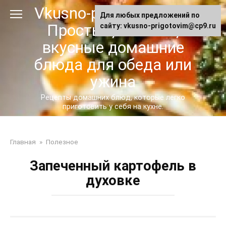
Перейти
Vkusno-prigotovim.ru -
Для любых предложений по
к
Простые, сытные,
сайту: vkusno-prigotovim@cp9.ru
контенту
вкусные домашние
блюда для обеда или
ужина
Рецепты домашних блюд, которые легко
приготовить у себя на кухне.
Главная
»
Полезное
Запеченный картофель в
духовке