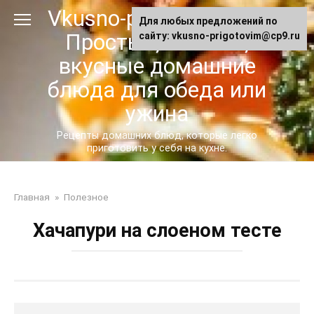
Перейти
Vkusno-prigotovim.ru -
Для любых предложений по
к
Простые, сытные,
сайту: vkusno-prigotovim@cp9.ru
контенту
вкусные домашние
блюда для обеда или
ужина
Рецепты домашних блюд, которые легко
приготовить у себя на кухне.
Главная
»
Полезное
Хачапури на слоеном тесте