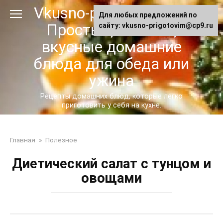
Перейти
Vkusno-prigotovim.ru -
Для любых предложений по
к
Простые, сытные,
сайту: vkusno-prigotovim@cp9.ru
контенту
вкусные домашние
блюда для обеда или
ужина
Рецепты домашних блюд, которые легко
приготовить у себя на кухне.
Главная
»
Полезное
Диетический салат с тунцом и
овощами