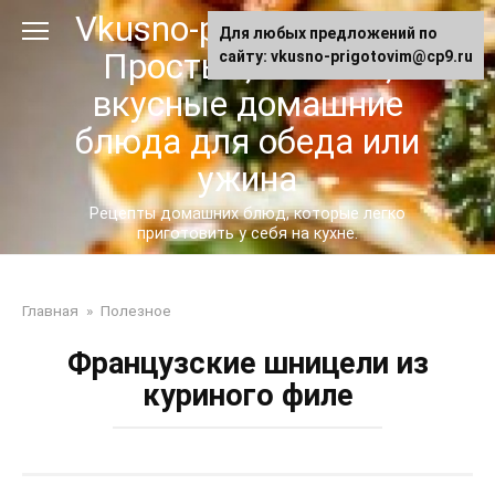
Перейти
Vkusno-prigotovim.ru -
Для любых предложений по
к
Простые, сытные,
сайту: vkusno-prigotovim@cp9.ru
контенту
вкусные домашние
блюда для обеда или
ужина
Рецепты домашних блюд, которые легко
приготовить у себя на кухне.
Главная
»
Полезное
Французские шницели из
куриного филе