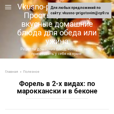
Перейти
Vkusno-prigotovim.ru -
Для любых предложений по
к
Простые, сытные,
сайту: vkusno-prigotovim@cp9.ru
контенту
вкусные домашние
блюда для обеда или
ужина
Рецепты домашних блюд, которые легко
приготовить у себя на кухне.
Главная
»
Полезное
Форель в 2-х видах: по
мароккански и в беконе