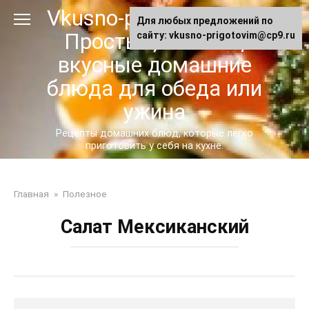
Перейти
Vkusno-prigotovim.ru -
Для любых предложений по
к
Простые, сытные,
сайту: vkusno-prigotovim@cp9.ru
контенту
вкусные домашние
блюда для обеда или
ужина
Рецепты домашних блюд, которые легко
приготовить у себя на кухне.
Главная
»
Полезное
Салат Мексиканский