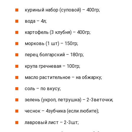
куриный набор (суповой) – 400гр;
вода – 4л;
картофель (3 клубня) – 400гр;
морковь (1 шт) – 150гр;
перец болгарский – 180гр;
крупа гречневая – 100гр;
масло растительное – на обжарку;
соль – по вкусу;
зелень (укроп, петрушка) – 2-3веточки;
чеснок – 4зубчика (если любите);
лавровый лист – 2-3шт;