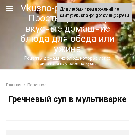
Перейти
Vkusno-prigotovim.ru -
Для любых предложений по
к
Простые, сытные,
сайту: vkusno-prigotovim@cp9.ru
контенту
вкусные домашние
блюда для обеда или
ужина
Рецепты домашних блюд, которые легко
приготовить у себя на кухне.
Главная
»
Полезное
Гречневый суп в мультиварке