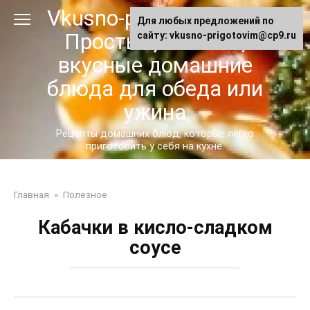
Перейти
Vkusno-prigotovim.ru -
Для любых предложений по
к
Простые, сытные,
сайту: vkusno-prigotovim@cp9.ru
контенту
вкусные домашние
блюда для обеда или
ужина
Рецепты домашних блюд, которые легко
приготовить у себя на кухне.
Главная
»
Полезное
Кабачки в кисло-сладком
соусе