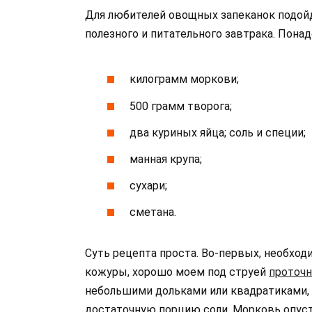
Для любителей овощных запеканок подой
полезного и питательного завтрака. Понад
килограмм моркови;
500 грамм творога;
два куриных яйца; соль и специи;
манная крупа;
сухари;
сметана.
Суть рецепта проста. Во-первых, необход
кожуры, хорошо моем под струей
проточн
небольшими дольками или квадратиками, 
достаточную порцию соли. Морковь опуст