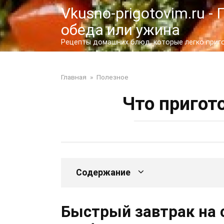
Перейти
Vkusno-prigotovim.ru 
к
обеда или ужина
контенту
Рецепты домашних блюд, которые легко пригот
Главная
»
Полезное
Что пригот
Содержание
Быстрый завтрак на с