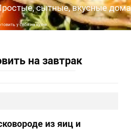
- Простые, сытные, вкусные до
овить у себя на кухне.
овить на завтрак
ковороде из яиц и