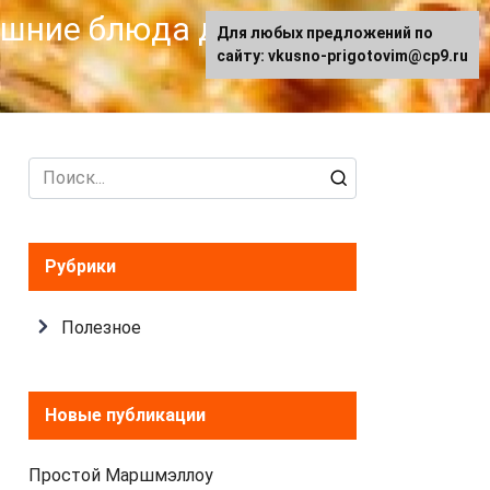
машние блюда для
Для любых предложений по
сайту: vkusno-prigotovim@cp9.ru
Search
for:
Рубрики
Полезное
Новые публикации
Простой Маршмэллоу