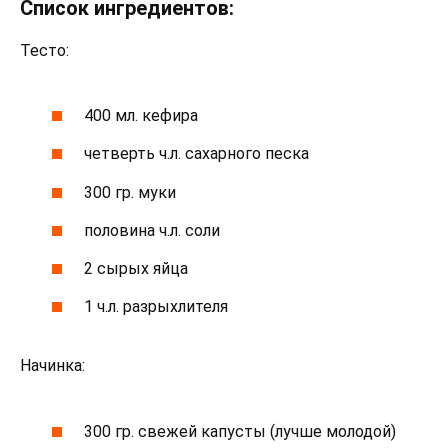
Список ингредиентов:
Тесто:
400 мл. кефира
четверть ч.л. сахарного песка
300 гр. муки
половина ч.л. соли
2 сырых яйца
1 ч.л. разрыхлителя
Начинка:
300 гр. свежей капусты (лучше молодой)