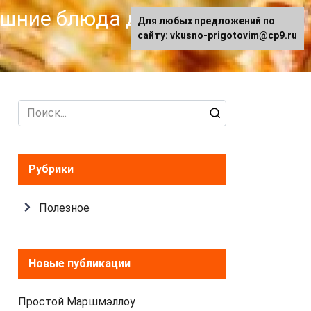
машние блюда для
Для любых предложений по
сайту: vkusno-prigotovim@cp9.ru
Search
for:
Рубрики
Полезное
Новые публикации
Простой Маршмэллоу