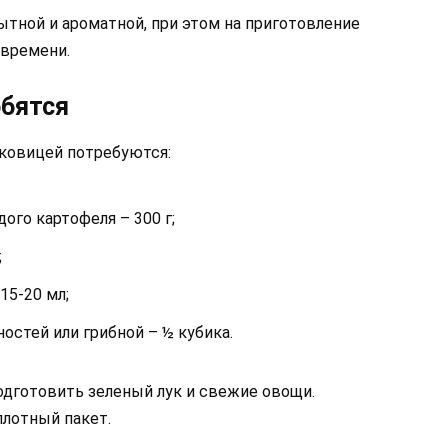
ытной и ароматной, при этом на приготовление
 времени.
обятся
уковицей потребуются:
ого картофеля – 300 г;
;
15-20 мл;
остей или грибной – ½ кубика.
одготовить зеленый лук и свежие овощи.
лотный пакет.