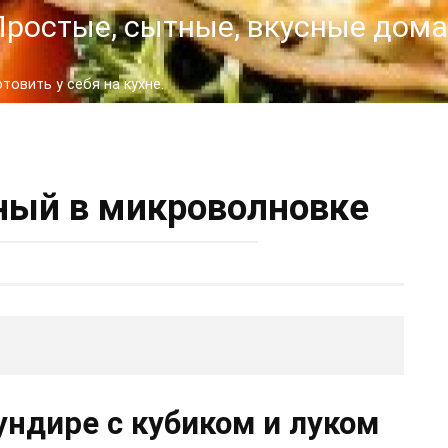
- Простые, сытные, вкусные до
овить у себя на кухне.
ный в микроволновке
ундире с кубиком и луком