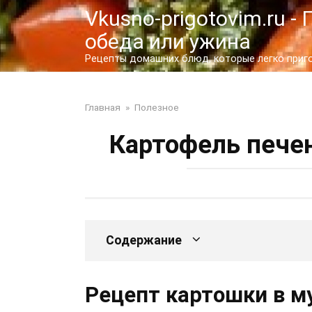
Перейти
Vkusno-prigotovim.ru 
к
обеда или ужина
контенту
Рецепты домашних блюд, которые легко пригот
Главная
»
Полезное
Картофель пече
Содержание
Рецепт картошки в м