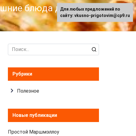
машние блюда для
Для любых предложений по
сайту: vkusno-prigotovim@cp9.ru
Search
for:
Рубрики
Полезное
Новые публикации
Простой Маршмэллоу