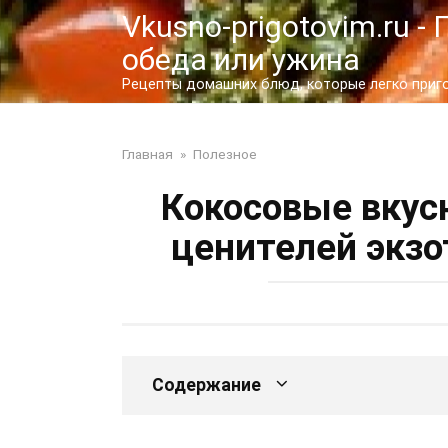
Перейти
Vkusno-prigotovim.ru 
к
обеда или ужина
контенту
Рецепты домашних блюд, которые легко пригот
Главная
»
Полезное
Кокосовые вкус
ценителей экзо
Содержание