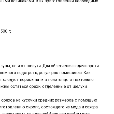
ыми козинаками, в их приготовлении необходимо
500 г;
лупы, но и от шелухи. Для облегчения задачи орехи
немного подогреть, регулярно помешивая. Как
кт следует пересыпать в полотенце и тщательно
лжны остаться орехи, отделенные от шелухи.
 орехов на кусочки средних размеров с помощью
иготовлению сиропа, состоящего из меда и сахара.
 растопить на водяной бане или слабом огне.