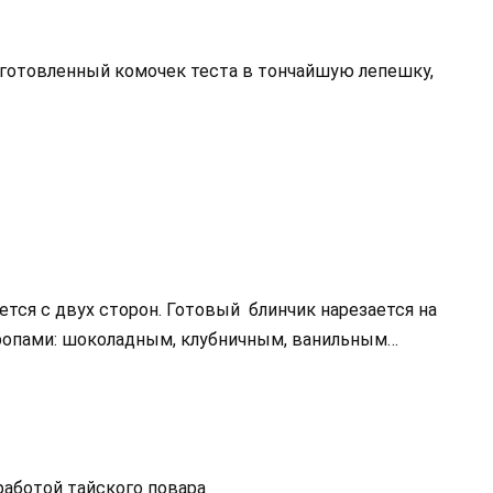
дготовленный комочек теста в тончайшую лепешку,
тся с двух сторон. Готовый блинчик нарезается на
иропами: шоколадным, клубничным, ванильным…
работой тайского повара