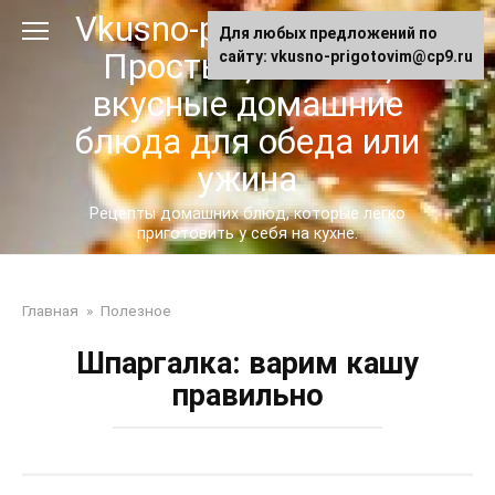
Перейти
Vkusno-prigotovim.ru -
Для любых предложений по
к
Простые, сытные,
сайту: vkusno-prigotovim@cp9.ru
контенту
вкусные домашние
блюда для обеда или
ужина
Рецепты домашних блюд, которые легко
приготовить у себя на кухне.
Главная
»
Полезное
Шпаргалка: варим кашу
правильно