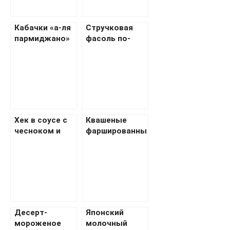
Кабачки «а-ля
Стручковая
пармиджано»
фасоль по-
мексикански
Хек в соусе с
Квашеные
чесноком и
фаршированны
розмарином
е зеленые
помидоры
Десерт-
Японский
мороженое
молочный