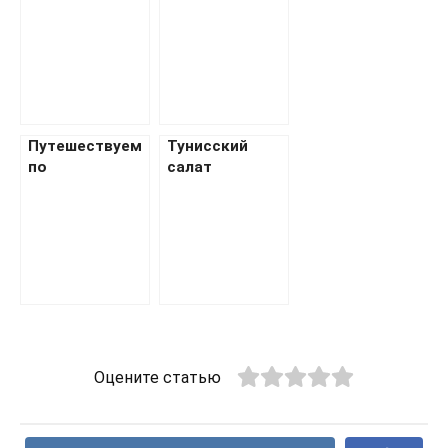
крем-брюле
хлеб Хоккайдо
Путешествуем
Тунисский
по
салат
праздничным
столам разных
стран
Оцените статью