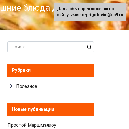
машние блюда для
Для любых предложений по
сайту: vkusno-prigotovim@cp9.ru
Search
for:
Рубрики
Полезное
Новые публикации
Простой Маршмэллоу