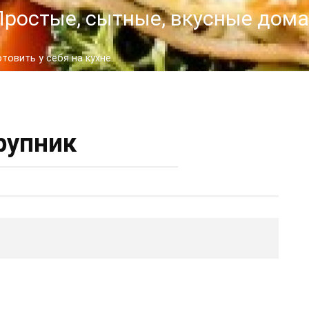
- Простые, сытные, вкусные до
овить у себя на кухне.
рупник