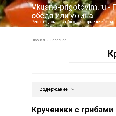
Перейти
Vkusno-prigotovim.ru 
к
обеда или ужина
контенту
Рецепты домашних блюд, которые легко пригот
Главная
»
Полезное
К
Содержание
Крученики с грибами