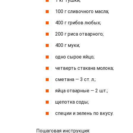
1 кг тушки;
100 г сливочного масла;
400 г грибов любых;
200 г риса отварного;
400 г муки;
одно сырое яйцо;
четверть стакана молока;
сметана — 3 ст. л.;
яйца отварные — 2 шт.;
щепотка соды;
специи и зелень по вкусу.
Пошаговая инструкция: