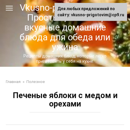
Перейти
Vkusno-prigotovim.ru -
Для любых предложений по
к
Простые, сытные,
сайту: vkusno-prigotovim@cp9.ru
контенту
вкусные домашние
блюда для обеда или
ужина
Рецепты домашних блюд, которые легко
приготовить у себя на кухне.
Главная
»
Полезное
Печеные яблоки с медом и
орехами