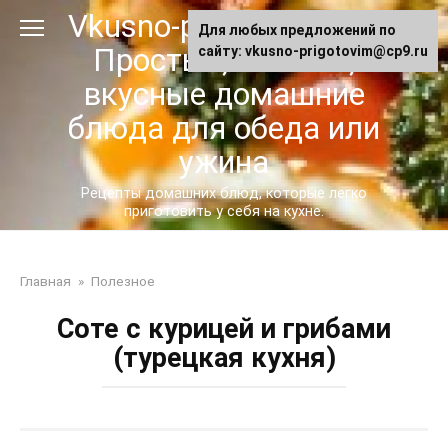
Перейти
Vkusno-prigotovim.ru -
Для любых предложений по
к
Простые, сытные,
сайту: vkusno-prigotovim@cp9.ru
контенту
вкусные домашние
блюда для обеда или
ужина
Рецепты домашних блюд, которые легко
приготовить у себя на кухне.
Главная
»
Полезное
Соте с курицей и грибами
(турецкая кухня)