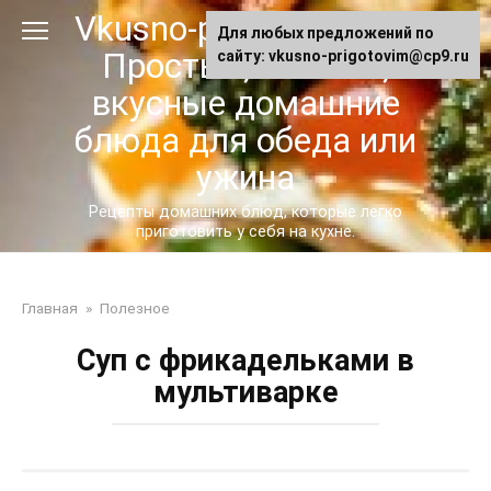
Перейти
Vkusno-prigotovim.ru -
Для любых предложений по
к
Простые, сытные,
сайту: vkusno-prigotovim@cp9.ru
контенту
вкусные домашние
блюда для обеда или
ужина
Рецепты домашних блюд, которые легко
приготовить у себя на кухне.
Главная
»
Полезное
Суп с фрикадельками в
мультиварке