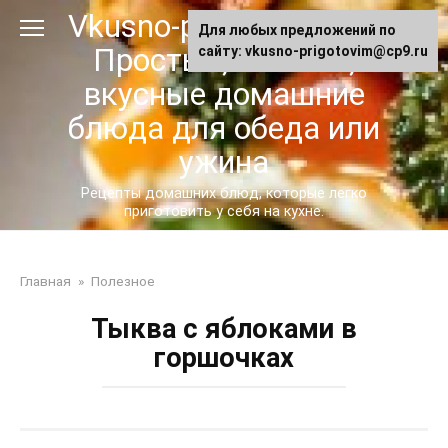
Перейти
Vkusno-prigotovim.ru -
Для любых предложений по
к
Простые, сытные,
сайту: vkusno-prigotovim@cp9.ru
контенту
вкусные домашние
блюда для обеда или
ужина
Рецепты домашних блюд, которые легко
приготовить у себя на кухне.
Главная
»
Полезное
Тыква с яблоками в
горшочках