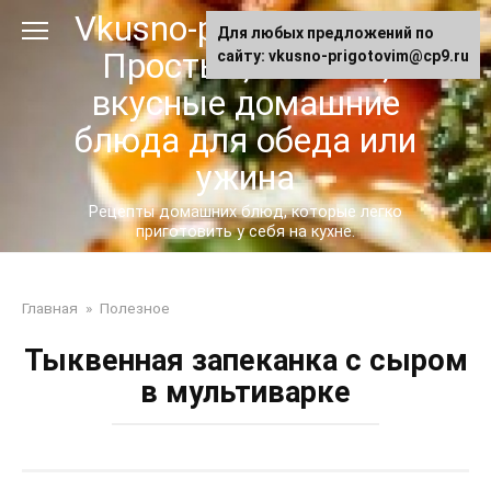
Перейти
Vkusno-prigotovim.ru -
Для любых предложений по
к
Простые, сытные,
сайту: vkusno-prigotovim@cp9.ru
контенту
вкусные домашние
блюда для обеда или
ужина
Рецепты домашних блюд, которые легко
приготовить у себя на кухне.
Главная
»
Полезное
Тыквенная запеканка с сыром
в мультиварке