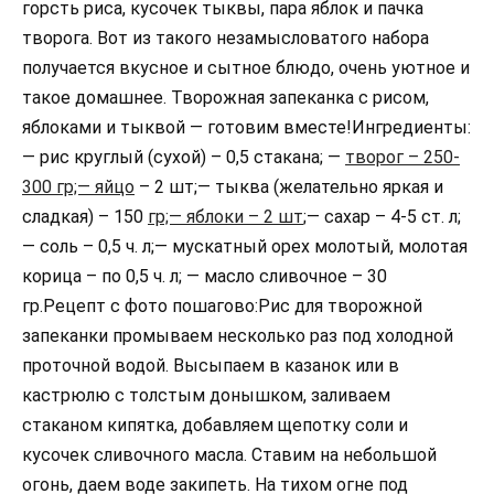
горсть риса, кусочек тыквы, пара яблок и пачка
творога. Вот из такого незамысловатого набора
получается вкусное и сытное блюдо, очень уютное и
такое домашнее. Творожная запеканка с рисом,
яблоками и тыквой — готовим вместе!Ингредиенты:
— рис круглый (сухой) – 0,5 стакана; —
творог – 250-
300 гр;— яйцо
– 2 шт;— тыква (желательно яркая и
сладкая) – 150
гр;— яблоки – 2 шт
;— сахар – 4-5 ст. л;
— соль – 0,5 ч. л;— мускатный орех молотый, молотая
корица – по 0,5 ч. л; — масло сливочное – 30
гр.Рецепт с фото пошагово:Рис для творожной
запеканки промываем несколько раз под холодной
проточной водой. Высыпаем в казанок или в
кастрюлю с толстым донышком, заливаем
стаканом кипятка, добавляем щепотку соли и
кусочек сливочного масла. Ставим на небольшой
огонь, даем воде закипеть. На тихом огне под