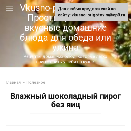
Перейти
Vkusno-prigotovim.ru -
Для любых предложений по
к
Простые, сытные,
сайту: vkusno-prigotovim@cp9.ru
контенту
вкусные домашние
блюда для обеда или
ужина
Рецепты домашних блюд, которые легко
приготовить у себя на кухне.
Главная
»
Полезное
Влажный шоколадный пирог
без яиц