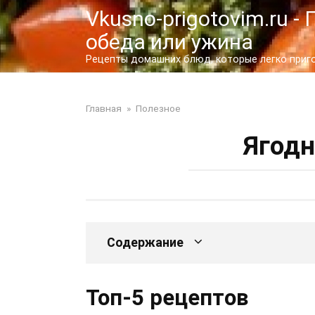
Перейти
Vkusno-prigotovim.ru 
к
обеда или ужина
контенту
Рецепты домашних блюд, которые легко пригот
Главная
»
Полезное
Ягодн
Содержание
Топ-5 рецептов