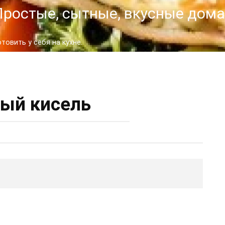
- Простые, сытные, вкусные до
овить у себя на кухне.
ый кисель