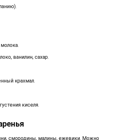
ланию).
 молока.
ко, ванилин, сахар.
енный крахмал.
густения киселя.
аренья
ни, смородины, малины, ежевики. Можно