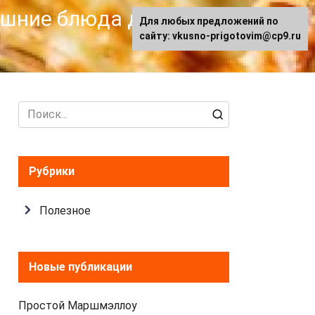
машние блюда для
Для любых предложений по
сайту: vkusno-prigotovim@cp9.ru
Search
for:
Рубрики
Полезное
Новые публикации
Простой Маршмэллоу