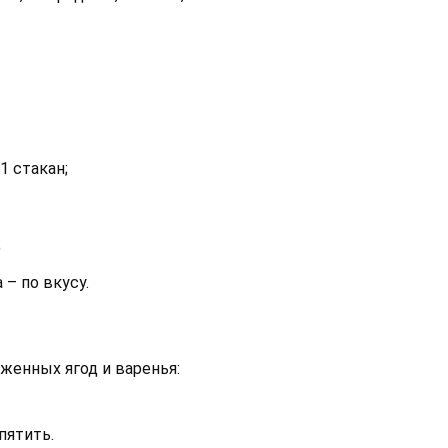
1 стакан;
;
 – по вкусу.
женных ягод и варенья:
пятить.