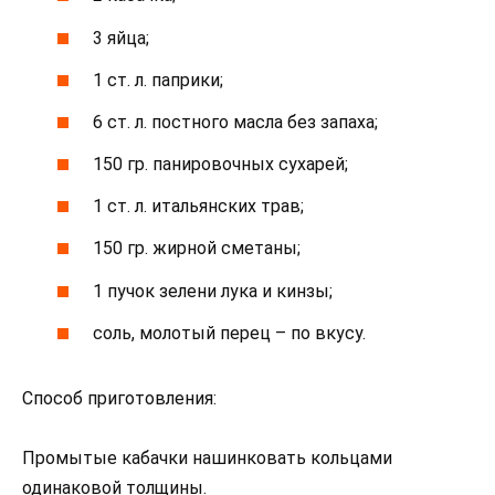
3 яйца;
1 ст. л. паприки;
6 ст. л. постного масла без запаха;
150 гр. панировочных сухарей;
1 ст. л. итальянских трав;
150 гр. жирной сметаны;
1 пучок зелени лука и кинзы;
соль, молотый перец – по вкусу.
Способ приготовления:
Промытые кабачки нашинковать кольцами
одинаковой толщины.