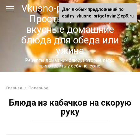
Перейти
Vkusno-prigotovim.ru -
Для любых предложений по
к
Простые, сытные,
сайту: vkusno-prigotovim@cp9.ru
контенту
вкусные домашние
блюда для обеда или
ужина
Рецепты домашних блюд, которые легко
приготовить у себя на кухне.
Главная
»
Полезное
Блюда из кабачков на скорую
руку