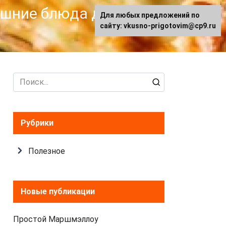
машние блюда для
Для любых предложений по
сайту: vkusno-prigotovim@cp9.ru
Search
for:
Рубрики
Полезное
Новые публикации
Простой Маршмэллоу