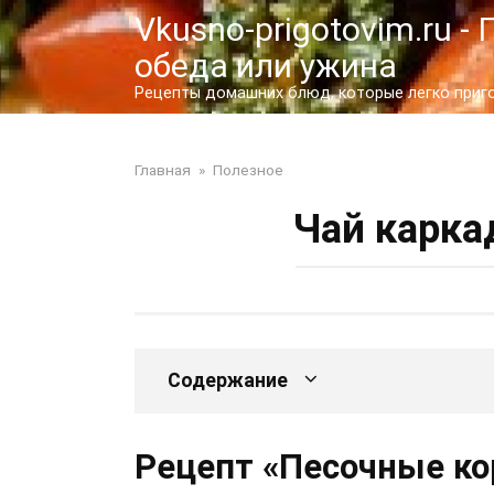
Перейти
Vkusno-prigotovim.ru 
к
обеда или ужина
контенту
Рецепты домашних блюд, которые легко пригот
Главная
»
Полезное
Чай карка
Содержание
Рецепт «Песочные ко