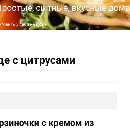
- Простые, сытные, вкусные до
овить у себя на кухне.
де с цитрусами
рзиночки с кремом из