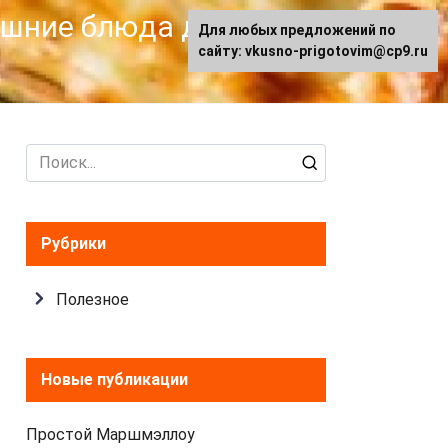
машние блюда для
Для любых предложений по
сайту: vkusno-prigotovim@cp9.ru
Search
for:
Рубрики
Полезное
Новые публикации
Простой Маршмэллоу