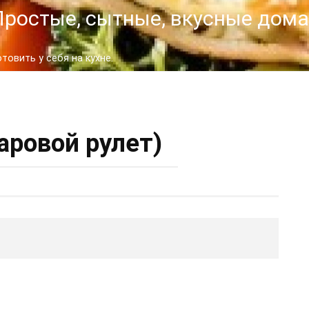
- Простые, сытные, вкусные до
овить у себя на кухне.
аровой рулет)