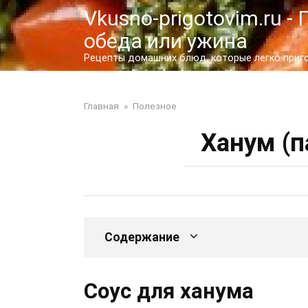
Перейти
Vkusno-prigotovim.ru 
к
обеда или ужина
контенту
Рецепты домашних блюд, которые легко пригот
Главная
»
Полезное
Ханум (п
Содержание
Соус для ханума