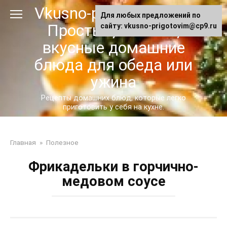
Перейти
Vkusno-prigotovim.ru -
Для любых предложений по
к
Простые, сытные,
сайту: vkusno-prigotovim@cp9.ru
контенту
вкусные домашние
блюда для обеда или
ужина
Рецепты домашних блюд, которые легко
приготовить у себя на кухне.
Главная
»
Полезное
Фрикадельки в горчично-
медовом соусе