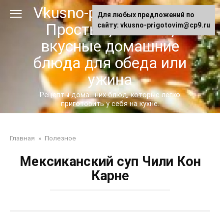
Перейти
Vkusno-prigotovim.ru -
Для любых предложений по
к
Простые, сытные,
сайту: vkusno-prigotovim@cp9.ru
контенту
вкусные домашние
блюда для обеда или
ужина
Рецепты домашних блюд, которые легко
приготовить у себя на кухне.
Главная
»
Полезное
Мексиканский суп Чили Кон
Карне