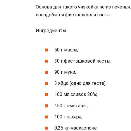
Основа для такого чизкейка не из печенья
понадобится фисташковая паста.
Ингредиенты
50 г масла;
30 г фисташковой пасты;
90 г муки;
3 яйца (одно для теста);
100 мл сливок 20%;
150 г сметаны;
100 г сахара;
0,25 кг маскарпоне;