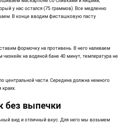
мешиваем маскарпоне со сливками и яйцами,
орый у нас остался (75 граммов). Все медленно
ваем. В конце вводим фисташковую пасту.
ставим формочку на противень. В него наливаем
 чизкейк на водяной бане 40 минут, температура не
по центральной части. Середина должна немного
 краях.
к без выпечки
ный вид и отличный вкус. Для него мы возьмем