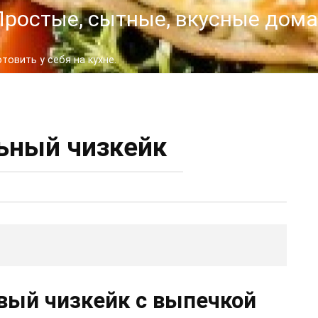
- Простые, сытные, вкусные до
овить у себя на кухне.
ьный чизкейк
вый чизкейк с выпечкой