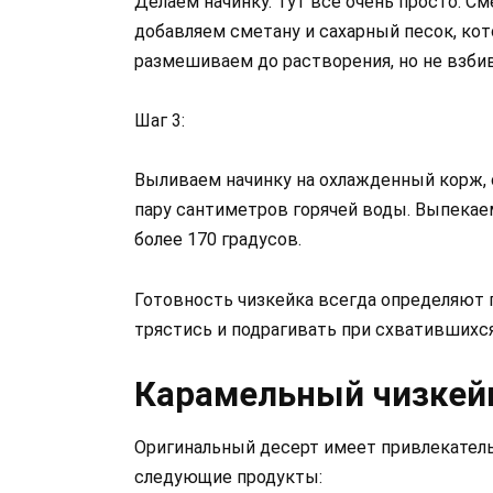
Делаем начинку. Тут все очень просто. С
добавляем сметану и сахарный песок, кот
размешиваем до растворения, но не взби
Шаг 3:
Выливаем начинку на охлажденный корж, 
пару сантиметров горячей воды. Выпекаем
более 170 градусов.
Готовность чизкейка всегда определяют 
трястись и подрагивать при схватившихся
Карамельный чизкей
Оригинальный десерт имеет привлекатель
следующие продукты: