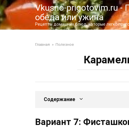
Перейти
Vkusno-prigotovim.ru 
к
обеда или ужина
контенту
Рецепты домашних блюд, которые легко пригот
Главная
»
Полезное
Карамел
Содержание
Вариант 7: Фисташко