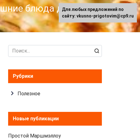
машние блюда для
Для любых предложений по
сайту: vkusno-prigotovim@cp9.ru
Search
for:
Рубрики
Полезное
Новые публикации
Простой Маршмэллоу