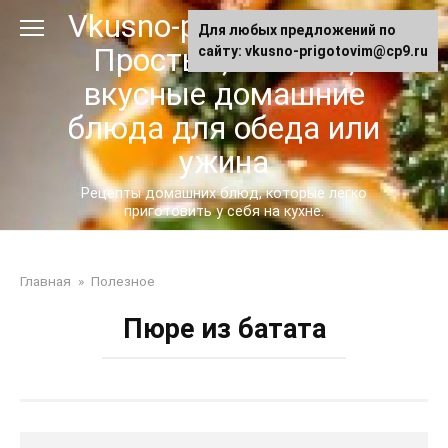
Перейти
Vkusno-prigotovim.ru -
Для любых предложений по
к
Простые, сытные,
сайту: vkusno-prigotovim@cp9.ru
контенту
вкусные домашние
блюда для обеда или
ужина
Рецепты домашних блюд, которые легко
приготовить у себя на кухне.
Главная
»
Полезное
Пюре из батата