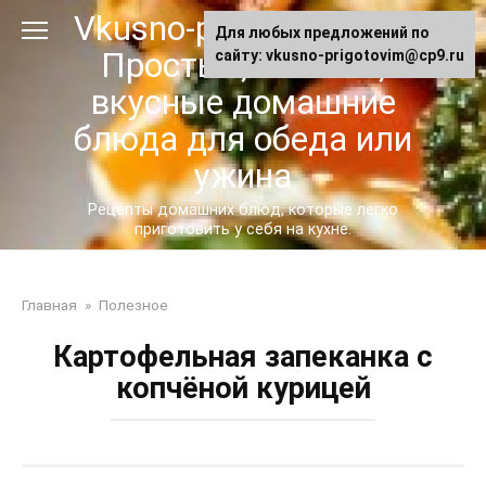
Перейти
Vkusno-prigotovim.ru -
Для любых предложений по
к
Простые, сытные,
сайту: vkusno-prigotovim@cp9.ru
контенту
вкусные домашние
блюда для обеда или
ужина
Рецепты домашних блюд, которые легко
приготовить у себя на кухне.
Главная
»
Полезное
Картофельная запеканка с
копчёной курицей