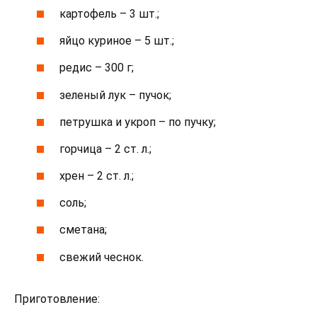
картофель – 3 шт.;
яйцо куриное – 5 шт.;
редис – 300 г;
зеленый лук – пучок;
петрушка и укроп – по пучку;
горчица – 2 ст. л.;
хрен – 2 ст. л.;
соль;
сметана;
свежий чеснок.
Приготовление: