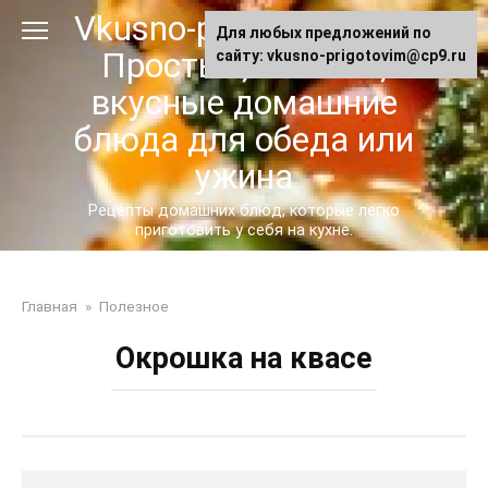
Перейти
Vkusno-prigotovim.ru -
Для любых предложений по
к
Простые, сытные,
сайту: vkusno-prigotovim@cp9.ru
контенту
вкусные домашние
блюда для обеда или
ужина
Рецепты домашних блюд, которые легко
приготовить у себя на кухне.
Главная
»
Полезное
Окрошка на квасе