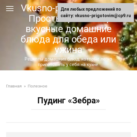
Перейти
Vkusno-prigotovim.ru -
Для любых предложений по
к
Простые, сытные,
сайту: vkusno-prigotovim@cp9.ru
контенту
вкусные домашние
блюда для обеда или
ужина
Рецепты домашних блюд, которые легко
приготовить у себя на кухне.
Главная
»
Полезное
Пудинг «Зебра»