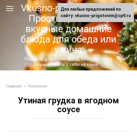
Перейти
Vkusno-prigotovim.ru -
Для любых предложений по
к
Простые, сытные,
сайту: vkusno-prigotovim@cp9.ru
контенту
вкусные домашние
блюда для обеда или
ужина
Рецепты домашних блюд, которые легко
приготовить у себя на кухне.
Главная
»
Полезное
Утиная грудка в ягодном
соусе