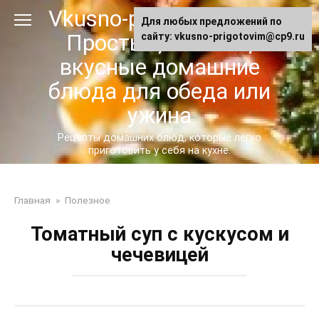
Перейти
Vkusno-prigotovim.ru -
Для любых предложений по
к
Простые, сытные,
сайту: vkusno-prigotovim@cp9.ru
контенту
вкусные домашние
блюда для обеда или
ужина
Рецепты домашних блюд, которые легко
приготовить у себя на кухне.
Главная
»
Полезное
Томатный суп с кускусом и
чечевицей