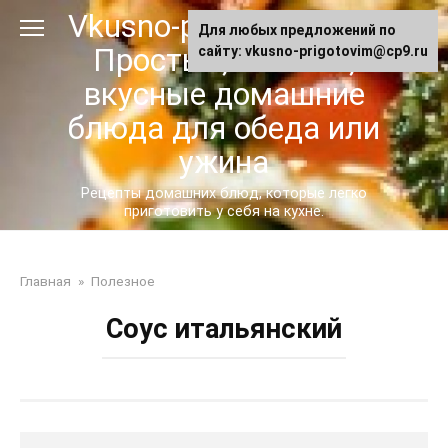
Перейти
Vkusno-prigotovim.ru -
Для любых предложений по
к
Простые, сытные,
сайту: vkusno-prigotovim@cp9.ru
контенту
вкусные домашние
блюда для обеда или
ужина
Рецепты домашних блюд, которые легко
приготовить у себя на кухне.
Главная
»
Полезное
Соус итальянский