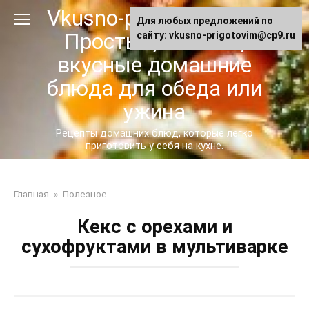
Перейти
Vkusno-prigotovim.ru -
Для любых предложений по
к
Простые, сытные,
сайту: vkusno-prigotovim@cp9.ru
контенту
вкусные домашние
блюда для обеда или
ужина
Рецепты домашних блюд, которые легко
приготовить у себя на кухне.
Главная
»
Полезное
Кекс с орехами и
сухофруктами в мультиварке