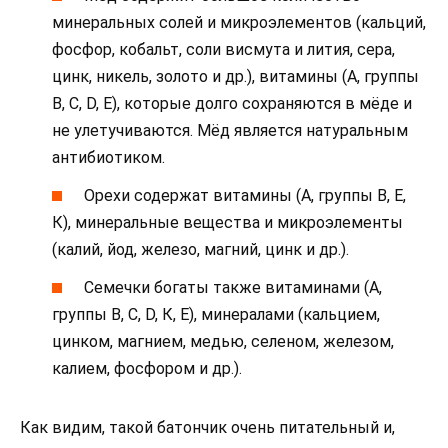
минеральных солей и микроэлементов (кальций,
фосфор, кобальт, соли висмута и лития, сера,
цинк, никель, золото и др.), витамины (A, группы
B, C, D, E), которые долго сохраняются в мёде и
не улетучиваются. Мёд является натуральным
антибиотиком.
Орехи содержат витамины (А, группы В, Е,
К), минеральные вещества и микроэлементы
(калий, йод, железо, магний, цинк и др.).
Семечки богаты также витаминами (А,
группы В, С, D, К, Е), минералами (кальцием,
цинком, магнием, медью, селеном, железом,
калием, фосфором и др.).
Как видим, такой батончик очень питательный и,