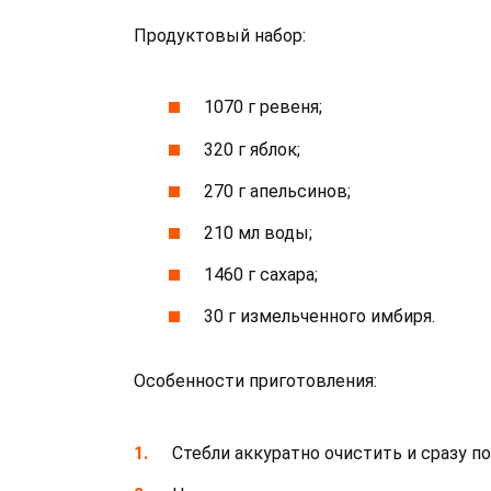
Продуктовый набор:
1070 г ревеня;
320 г яблок;
270 г апельсинов;
210 мл воды;
1460 г сахара;
30 г измельченного имбиря.
Особенности приготовления:
Стебли аккуратно очистить и сразу п