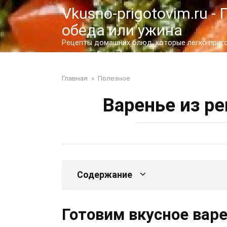
Перейти
Vkusno-prigotovim.ru 
к
обеда или ужина
контенту
Рецепты домашних блюд, которые легко пригот
Главная
»
Полезное
Варенье из р
Содержание
Готовим вкусное варе