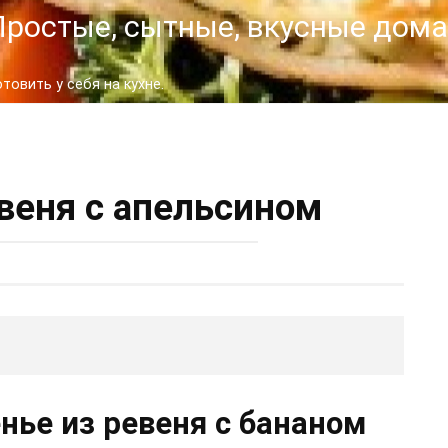
- Простые, сытные, вкусные до
овить у себя на кухне.
евеня с апельсином
нье из ревеня с бананом