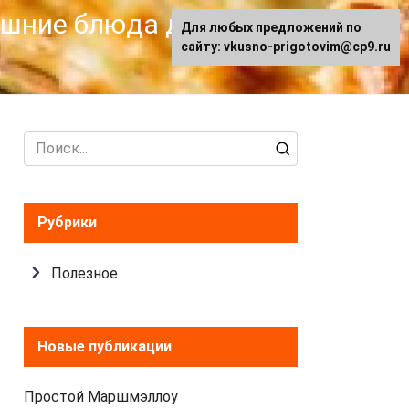
машние блюда для
Для любых предложений по
сайту: vkusno-prigotovim@cp9.ru
Search
for:
Рубрики
Полезное
Новые публикации
Простой Маршмэллоу