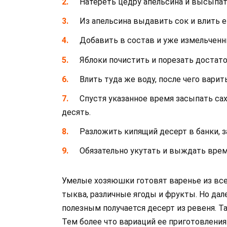
Натереть цедру апельсина и высыпат
Из апельсина выдавить сок и влить е
Добавить в состав и уже измельченн
Яблоки почистить и порезать достат
Влить туда же воду, после чего варит
Спустя указанное время засыпать са
десять.
Разложить кипящий десерт в банки, з
Обязательно укутать и выждать врем
Умелые хозяюшки готовят варенье из все
тыква, различные ягоды и фрукты. Но дал
полезным получается десерт из ревеня. Та
Тем более что вариаций ее приготовлени