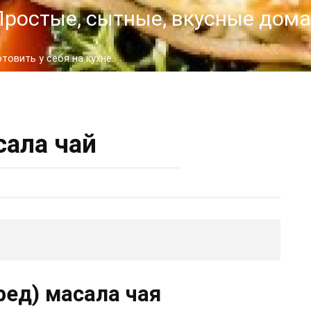
- Простые, сытные, вкусные до
овить у себя на кухне.
ала чай
ред) масала чая