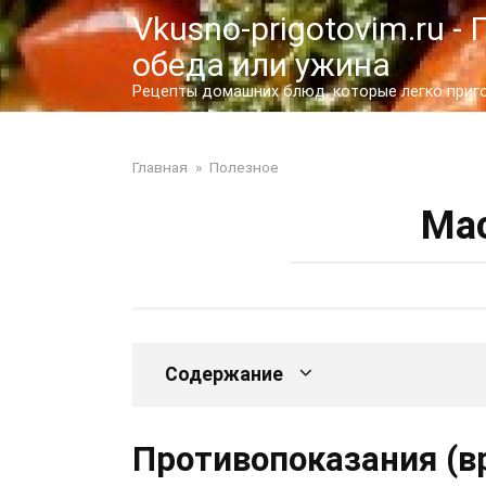
Перейти
Vkusno-prigotovim.ru 
к
обеда или ужина
контенту
Рецепты домашних блюд, которые легко пригот
Главная
»
Полезное
Мас
Содержание
Противопоказания (в