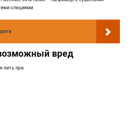
гими специями.
ррата
 возможный вред
я пить при: