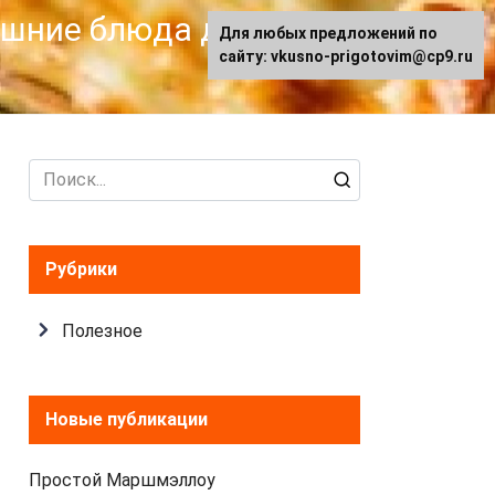
машние блюда для
Для любых предложений по
сайту: vkusno-prigotovim@cp9.ru
Search
for:
Рубрики
Полезное
Новые публикации
Простой Маршмэллоу