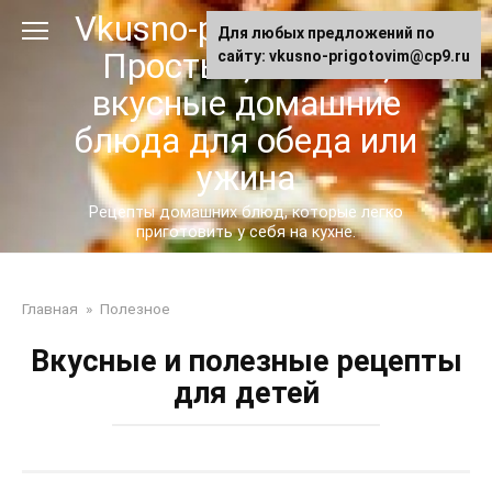
Перейти
Vkusno-prigotovim.ru -
Для любых предложений по
к
Простые, сытные,
сайту: vkusno-prigotovim@cp9.ru
контенту
вкусные домашние
блюда для обеда или
ужина
Рецепты домашних блюд, которые легко
приготовить у себя на кухне.
Главная
»
Полезное
Вкусные и полезные рецепты
для детей