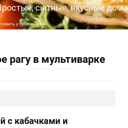
- Простые, сытные, вкусные до
овить у себя на кухне.
е рагу в мультиварке
й с кабачками и