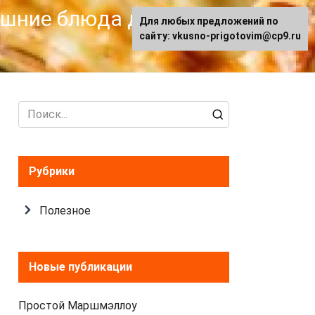
машние блюда для
Для любых предложений по
сайту: vkusno-prigotovim@cp9.ru
Search
for:
Рубрики
Полезное
Новые публикации
Простой Маршмэллоу