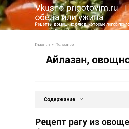
Перейти
Vkusno-prigotovim.ru 
к
обеда или ужина
контенту
Рецепты домашних блюд, которые легко пригот
Главная
»
Полезное
Айлазан, овощно
Содержание
Рецепт рагу из овоще