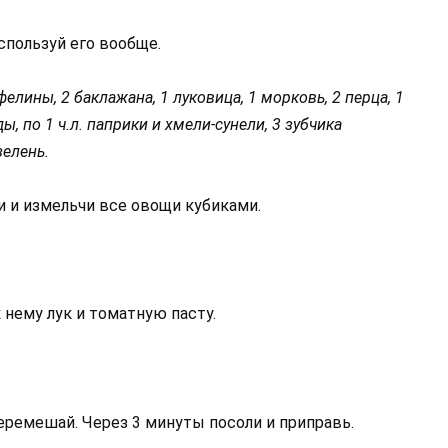
спользуй его вообще.
фелины, 2 баклажана, 1 луковица, 1 морковь, 2 перца, 1
ды, по 1 ч.л. паприки и хмели-сунели, 3 зубчика
зелень.
и и измельчи все овощи кубиками.
к нему лук и томатную пасту.
еремешай. Через 3 минуты посоли и приправь.