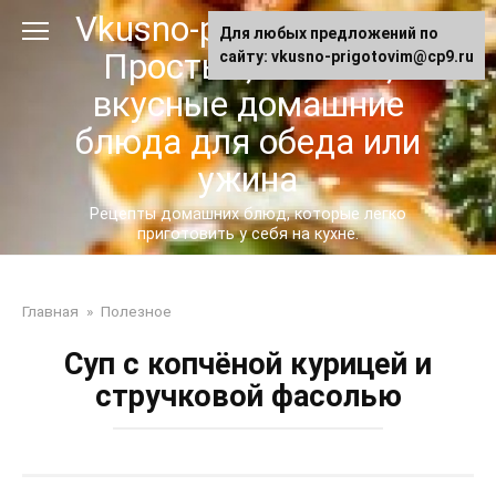
Перейти
Vkusno-prigotovim.ru -
Для любых предложений по
к
Простые, сытные,
сайту: vkusno-prigotovim@cp9.ru
контенту
вкусные домашние
блюда для обеда или
ужина
Рецепты домашних блюд, которые легко
приготовить у себя на кухне.
Главная
»
Полезное
Суп с копчёной курицей и
стручковой фасолью