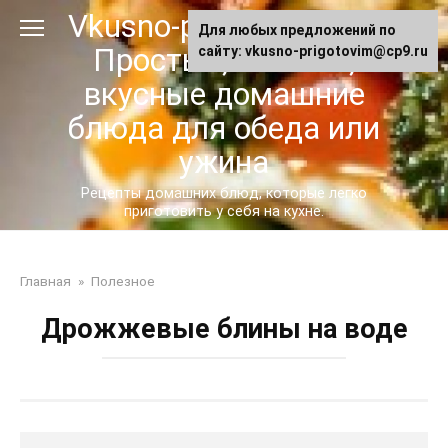
Перейти
Vkusno-prigotovim.ru -
Для любых предложений по
к
Простые, сытные,
сайту: vkusno-prigotovim@cp9.ru
контенту
вкусные домашние
блюда для обеда или
ужина
Рецепты домашних блюд, которые легко
приготовить у себя на кухне.
Главная
»
Полезное
Дрожжевые блины на воде