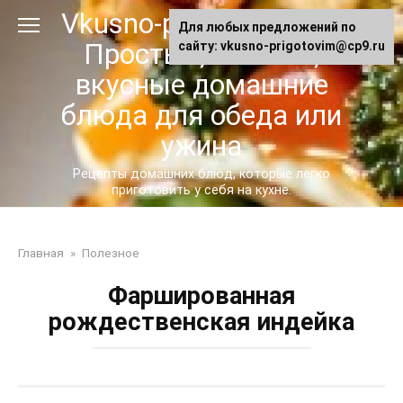
Перейти
Vkusno-prigotovim.ru -
Для любых предложений по
к
Простые, сытные,
сайту: vkusno-prigotovim@cp9.ru
контенту
вкусные домашние
блюда для обеда или
ужина
Рецепты домашних блюд, которые легко
приготовить у себя на кухне.
Главная
»
Полезное
Фаршированная
рождественская индейка