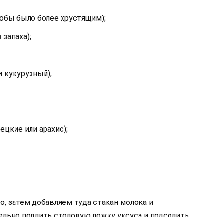
тобы было более хрустящим);
 запаха);
и кукурузный);
ецкие или арахис);
, затем добавляем туда стакан молока и
ельно подлить столовую ложку уксуса и подсолить.