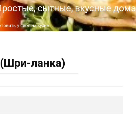
- Простые, сытные, вкусные до
овить у себя на кухне.
(Шри-ланка)