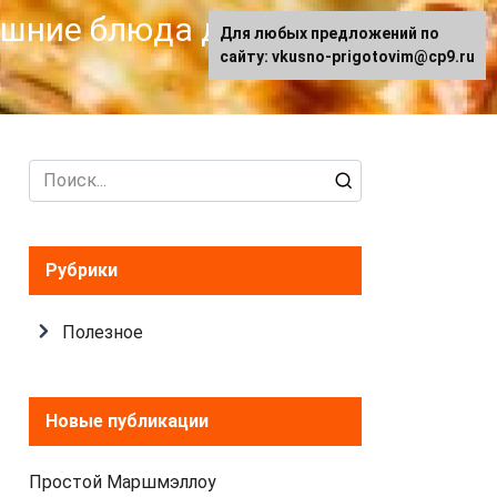
машние блюда для
Для любых предложений по
сайту: vkusno-prigotovim@cp9.ru
Search
for:
Рубрики
Полезное
Новые публикации
Простой Маршмэллоу