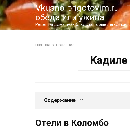
Перейти
Vkusno-prigotovim.ru 
к
обеда или ужина
контенту
Рецепты домашних блюд, которые легко пригот
Главная
»
Полезное
Кадиле 
Содержание
Отели в Коломбо