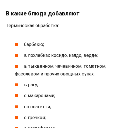
В какие блюда добавляют
Термическая обработка:
барбекю;
в похлебках косидо, калдо, верде;
в тыквенном, чечевичном, томатном,
фасолевом и прочих овощных супах;
в рагу;
с макаронами;
со спагетти;
с гречкой;