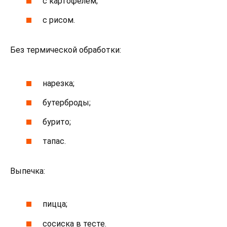
с картофелем;
с рисом.
Без термической обработки:
нарезка;
бутерброды;
бурито;
тапас.
Выпечка:
пицца;
сосиска в тесте.