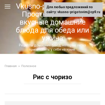
Перейти
Vkusno-prigotovim.ru -
Для любых предложений по
к
Простые, сытные,
сайту: vkusno-prigotovim@cp9.ru
контенту
вкусные домашние
блюда для обеда или
ужина
Рецепты домашних блюд, которые легко
приготовить у себя на кухне.
Главная
»
Полезное
Рис с чоризо