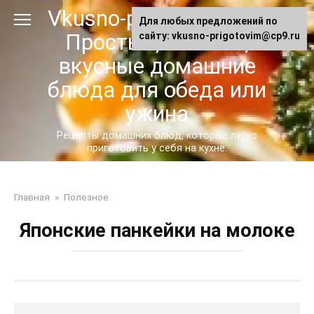
Перейти
Vkusno-prigotovim.ru -
Для любых предложений по
к
Простые, сытные,
сайту: vkusno-prigotovim@cp9.ru
контенту
вкусные домашние
блюда для обеда или
ужина
Рецепты домашних блюд, которые легко
приготовить у себя на кухне.
Главная
»
Полезное
Японские панкейки на молоке