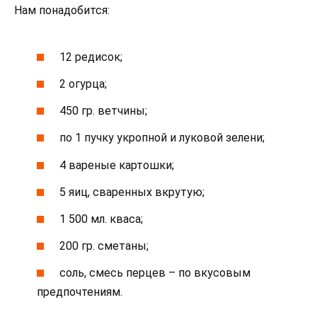
Нам понадобится:
12 редисок;
2 огурца;
450 гр. ветчины;
по 1 пучку укропной и луковой зелени;
4 вареные картошки;
5 яиц, сваренных вкрутую;
1 500 мл. кваса;
200 гр. сметаны;
соль, смесь перцев – по вкусовым
предпочтениям.