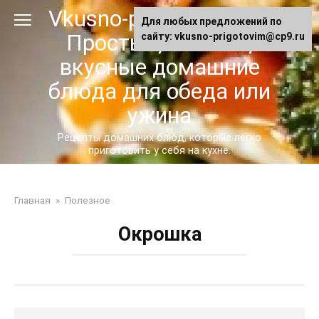
Перейти
Vkusno-prigotovim.ru -
Для любых предложений по
к
Простые, сытные,
сайту: vkusno-prigotovim@cp9.ru
контенту
вкусные домашние
блюда для обеда или
ужина
Рецепты домашних блюд, которые легко
приготовить у себя на кухне.
Главная
»
Полезное
Окрошка