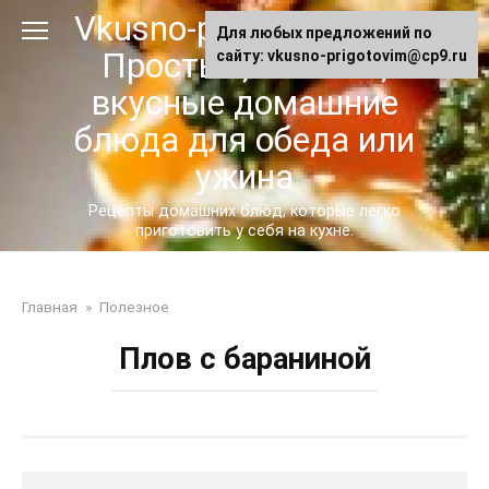
Перейти
Vkusno-prigotovim.ru -
Для любых предложений по
к
Простые, сытные,
сайту: vkusno-prigotovim@cp9.ru
контенту
вкусные домашние
блюда для обеда или
ужина
Рецепты домашних блюд, которые легко
приготовить у себя на кухне.
Главная
»
Полезное
Плов с бараниной