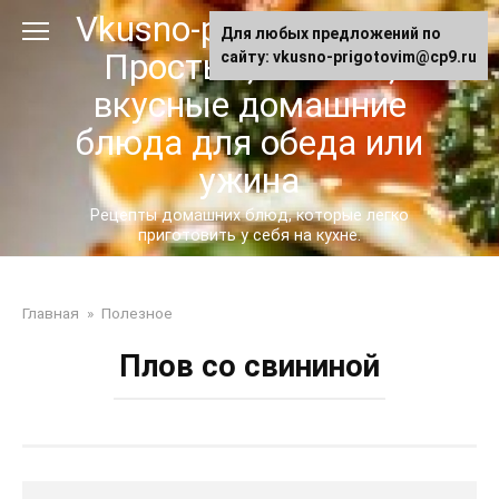
Перейти
Vkusno-prigotovim.ru -
Для любых предложений по
к
Простые, сытные,
сайту: vkusno-prigotovim@cp9.ru
контенту
вкусные домашние
блюда для обеда или
ужина
Рецепты домашних блюд, которые легко
приготовить у себя на кухне.
Главная
»
Полезное
Плов со свининой