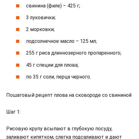
свинина (филе) – 425 г;
3 луковички;
2 морковки;
подсолнечное масло – 125 мл;
255 г риса длиннозерного пропаренного;
45 г специи для плова;
по 35 г соли, перца черного.
Пошаговый рецепт плова на сковороде со свининой
Шаг 1:
Рисовую крупу всыпают в глубокую посуду,
заливают кипятком, слегка подсаливают и дают