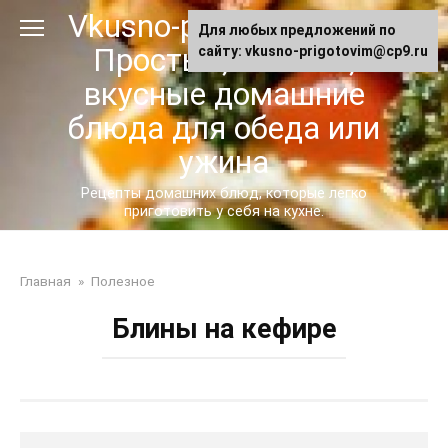
Перейти
Vkusno-prigotovim.ru -
Для любых предложений по
к
Простые, сытные,
сайту: vkusno-prigotovim@cp9.ru
контенту
вкусные домашние
блюда для обеда или
ужина
Рецепты домашних блюд, которые легко
приготовить у себя на кухне.
Главная
»
Полезное
Блины на кефире